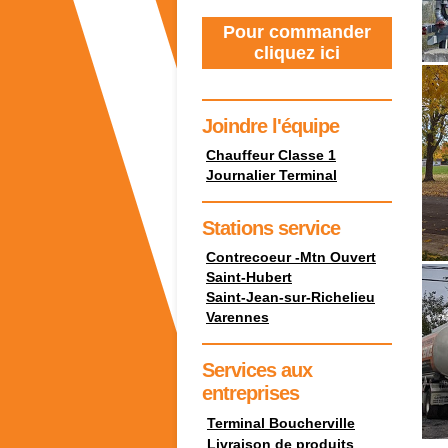
Pour commander
cliquez ici
Joindre l'équipe
Chauffeur Classe 1
Journalier Terminal
Stations service
Contrecoeur -Mtn Ouvert
Saint-Hubert
Saint-Jean-sur-Richelieu
Varennes
Services aux
entreprises
Terminal Boucherville
Livraison de produits