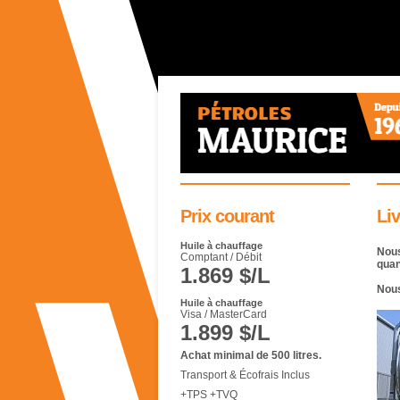
Prix courant
Liv
Huile à chauffage
Nous
Comptant / Débit
quan
1.869 $/L
Nous
Huile à chauffage
Visa / MasterCard
1.899 $/L
Achat minimal de 500 litres.
Transport & Écofrais Inclus
+TPS +TVQ