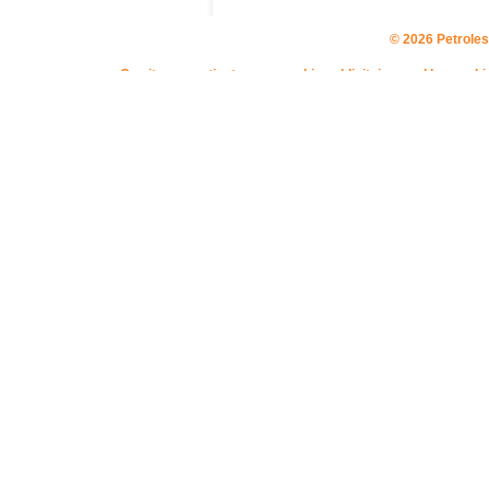
© 2026 Petroles
Ce site ne contient aucun cookie publicitaire, seul les coo