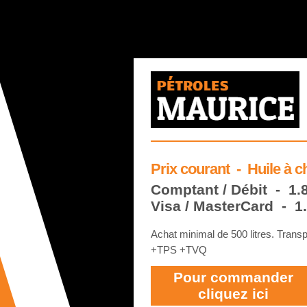
Prix courant -
Huile à c
Comptant / Débit - 1.
Visa / MasterCard - 1
Achat minimal de 500 litres. Transp
+TPS +TVQ
Pour commander
cliquez ici