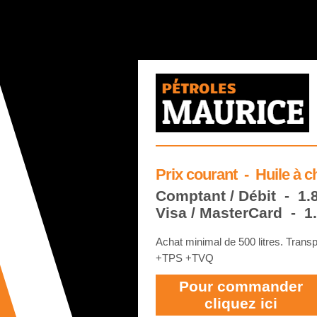
Prix courant -
Huile à c
Comptant / Débit - 1.
Visa / MasterCard - 1
Achat minimal de 500 litres. Transp
+TPS +TVQ
Pour commander
cliquez ici